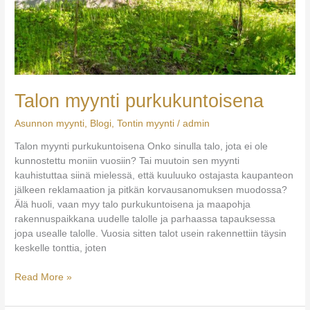
Talon myynti purkukuntoisena
Asunnon myynti
,
Blogi
,
Tontin myynti
/
admin
Talon myynti purkukuntoisena Onko sinulla talo, jota ei ole
kunnostettu moniin vuosiin? Tai muutoin sen myynti
kauhistuttaa siinä mielessä, että kuuluuko ostajasta kaupanteon
jälkeen reklamaation ja pitkän korvausanomuksen muodossa?
Älä huoli, vaan myy talo purkukuntoisena ja maapohja
rakennuspaikkana uudelle talolle ja parhaassa tapauksessa
jopa usealle talolle. Vuosia sitten talot usein rakennettiin täysin
keskelle tonttia, joten
Talon
Read More »
myynti
purkukuntoisena