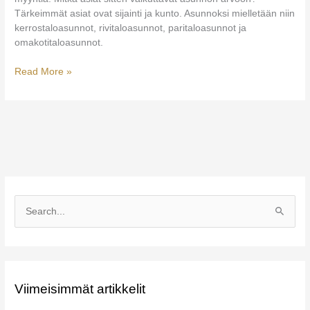
Tärkeimmät asiat ovat sijainti ja kunto. Asunnoksi mielletään niin
kerrostaloasunnot, rivitaloasunnot, paritaloasunnot ja
omakotitaloasunnot.
Mitkä
Read More »
asiat
vaikuttavat
asunnon
hintaan?
S
e
a
r
c
Viimeisimmät artikkelit
h