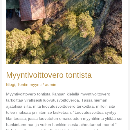
Myyntivoittovero tontista
Blogi
,
Tontin myynti
/
admin
Myyntivoittovero tontista Kansan kielellä myyntivoittovero
tarkoittaa virallisesti luovutusvoittoveroa. Tässä hieman
ajatuksia siitä, mitä luovutusvoittovero tarkoittaa, milloin sitä
tulee maksaa ja miten se lasketaan. ”Luovutusvoittoa syntyy
tilanteessa, jossa luovutetun omaisuuden myyntihinta ylittää sen
hankintamenon ja voiton hankkimisesta aiheutuneet menot.”