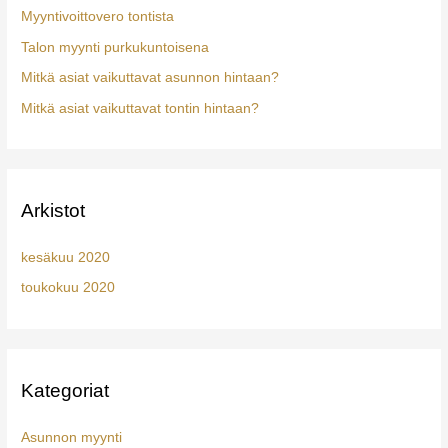
f
Myyntivoittovero tontista
o
Talon myynti purkukuntoisena
r
Mitkä asiat vaikuttavat asunnon hintaan?
:
Mitkä asiat vaikuttavat tontin hintaan?
Arkistot
kesäkuu 2020
toukokuu 2020
Kategoriat
Asunnon myynti