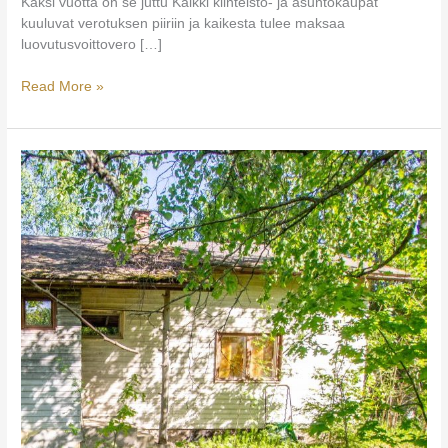
Kaksi vuotta on se juttu Kaikki kiinteistö- ja asuntokaupat
kuuluvat verotuksen piiriin ja kaikesta tulee maksaa
luovutusvoittovero […]
Myyntivoittovero
Read More »
tontista